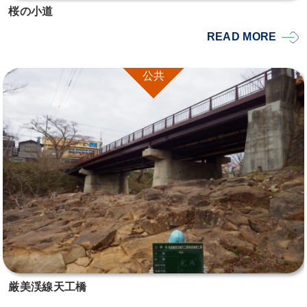
桜の小道
READ MORE
公共
厳美渓線天工橋