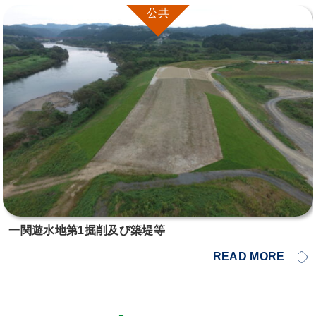
公共
一関遊水地第1掘削及び築堤等
READ MORE