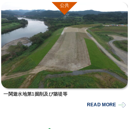
公共
一関遊水地第1掘削及び築堤等
READ MORE