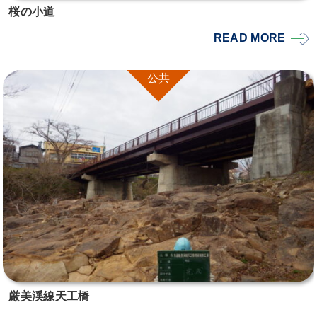
桜の小道
READ MORE
公共
厳美渓線天工橋